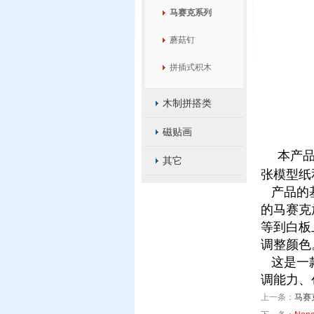
马赛克系列
蘑菇钉
拼插式积木
木制拼搭类
磁贴画
本产
其它
张模型纸
产品的基
的马赛克
等到白板
调整颜色
这是一款
调能力、
上一条：
马赛克